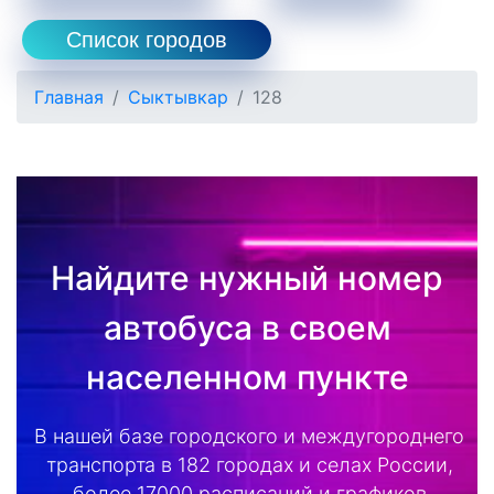
Список городов
Главная
Сыктывкар
128
Найдите нужный номер
автобуса в своем
населенном пункте
В нашей базе городского и междугороднего
транспорта в 182 городах и селах России,
более 17000 расписаний и графиков