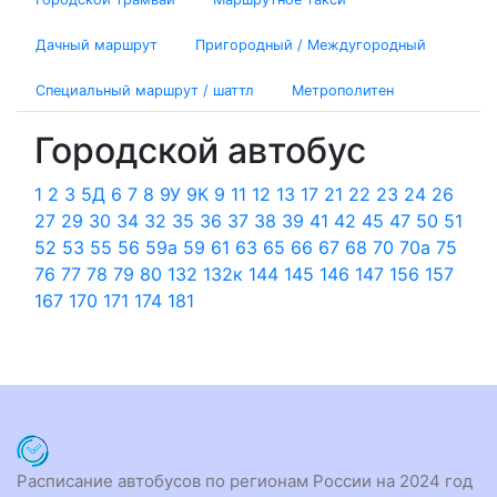
Дачный маршрут
Пригородный / Междугородный
Специальный маршрут / шаттл
Метрополитен
Городской автобус
1
2
3
5Д
6
7
8
9У
9К
9
11
12
13
17
21
22
23
24
26
27
29
30
34
32
35
36
37
38
39
41
42
45
47
50
51
52
53
55
56
59а
59
61
63
65
66
67
68
70
70а
75
76
77
78
79
80
132
132к
144
145
146
147
156
157
167
170
171
174
181
Расписание автобусов по регионам России на 2024 год