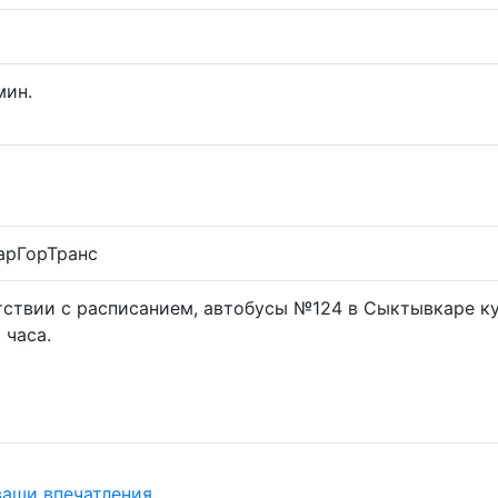
мин.
арГорТранс
тствии с расписанием, автобусы №124 в Сыктывкаре ку
 часа.
ваши впечатления