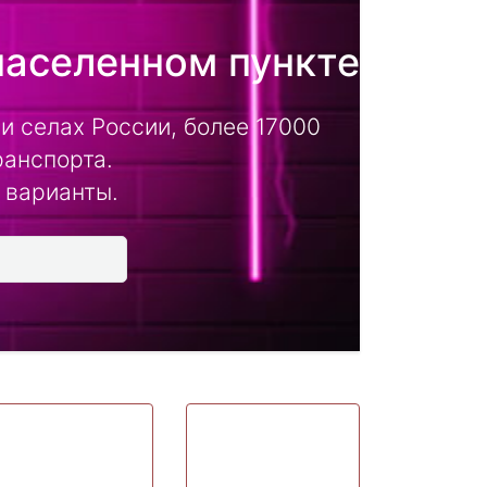
населенном пункте
и селах России, более 17000
ранспорта.
 варианты.