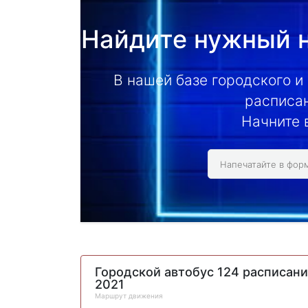
Найдите нужный н
В нашей базе городского и
расписан
Начните 
Городской автобус 124 расписан
2021
Маршрут движения