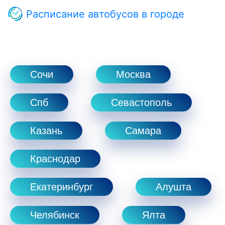
Расписание автобусов в городе
Сочи
Москва
Спб
Севастополь
Казань
Самара
Краснодар
Екатеринбург
Алушта
Челябинск
Ялта