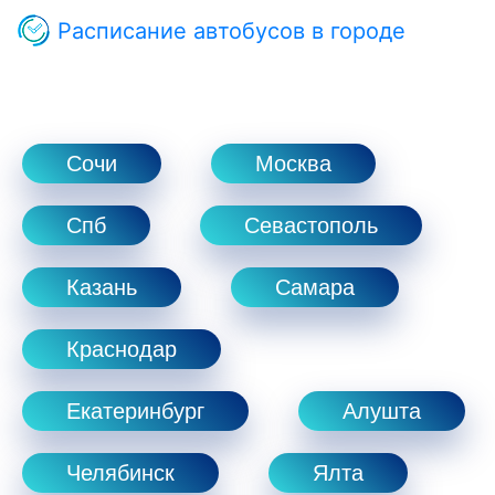
Расписание автобусов в городе
Сочи
Москва
Спб
Севастополь
Казань
Самара
Краснодар
Екатеринбург
Алушта
Челябинск
Ялта