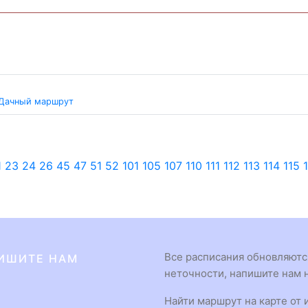
Дачный маршрут
1
23
24
26
45
47
51
52
101
105
107
110
111
112
113
114
115
Все расписания обновляются
ИШИТЕ НАМ
неточности, напишите нам н
Найти маршрут на карте от 