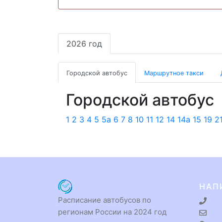
2026 год
Городской автобус
Маршрутное такси
Городской автобус
1
2
3
4
5
5а
6
7
8
10
11
12
14
14а
15
19
2
НАП
Расписание автобусов по
регионам России на 2024 год