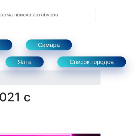
Самара
Ялта
Список городов
021 с