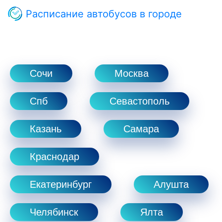
Расписание автобусов в городе
Сочи
Москва
Спб
Севастополь
Казань
Самара
Краснодар
Екатеринбург
Алушта
Челябинск
Ялта