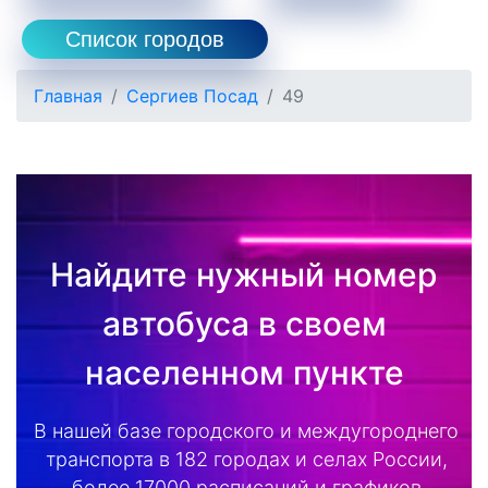
Список городов
Главная
Сергиев Посад
49
Найдите нужный номер
автобуса в своем
населенном пункте
В нашей базе городского и междугороднего
транспорта в 182 городах и селах России,
более 17000 расписаний и графиков