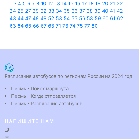
1
3
4
5
6
7
8
10
12
13
14
15
16
17
18
19
20
21
22
24
25
27
29
32
33
34
35
36
37
38
39
40
41
42
43
44
47
48
49
52
53
54
55
56
58
59
60
61
62
63
64
65
66
67
68
71
73
74
75
77
80
Расписание автобусов по регионам России на 2024 год
Пермь - Поиск маршрута
Пермь - Когда отправляется
Пермь - Расписание автобусов
НАПИШИТЕ НАМ