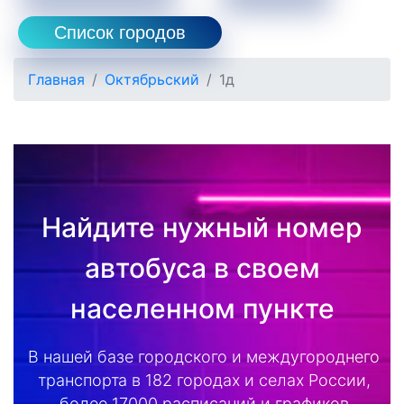
Список городов
Главная
Октябрьский
1д
Найдите нужный номер
автобуса в своем
населенном пункте
В нашей базе городского и междугороднего
транспорта в 182 городах и селах России,
более 17000 расписаний и графиков