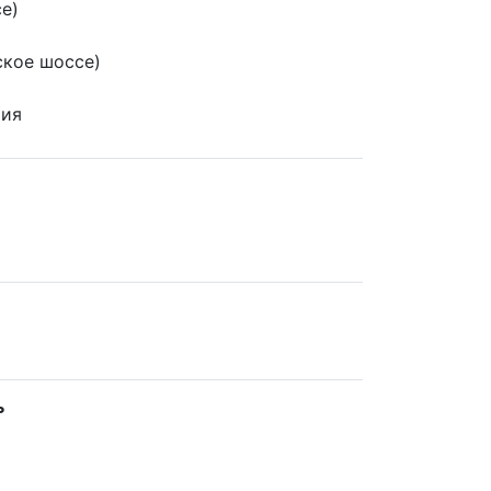
е)
кое шоссе)
рия
ь