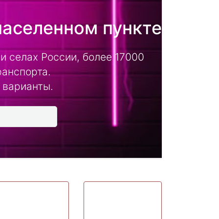
населенном пункте
и селах России, более 17000
ранспорта.
 варианты.