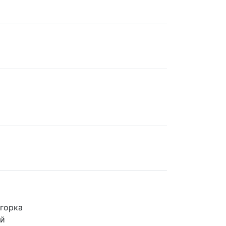
горка
ий