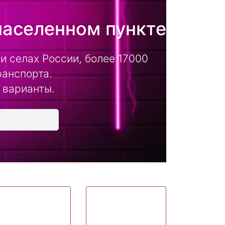
населенном пункте
и селах России, более 17000
ранспорта.
 варианты.