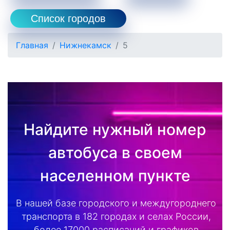
Список городов
Главная
Нижнекамск
5
Найдите нужный номер
автобуса в своем
населенном пункте
В нашей базе городского и междугороднего
транспорта в 182 городах и селах России,
более 17000 расписаний и графиков