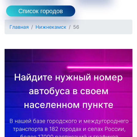
Список городов
Главная
Нижнекамск
56
Найдите нужный номер
автобуса в своем
населенном пункте
В нашей базе городского и междугороднего
транспорта в 182 городах и селах России,
более 17000 расписаний и графиков