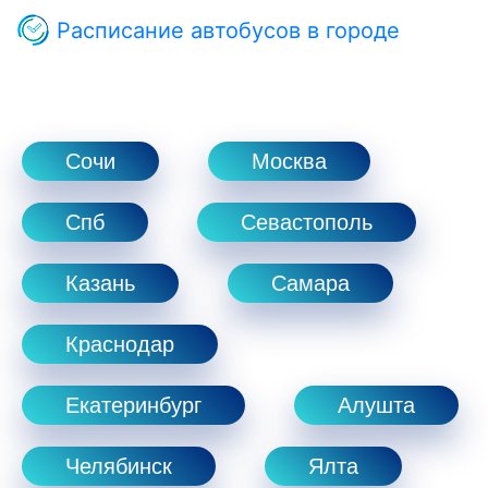
Расписание автобусов в городе
Сочи
Москва
Спб
Севастополь
Казань
Самара
Краснодар
Екатеринбург
Алушта
Челябинск
Ялта