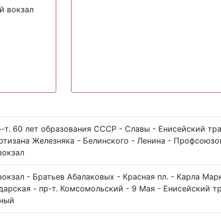
й вокзал
-т. 60 лет образования СССР - Славы - Енисейский тра
ртизана Железняка - Белинского - Ленина - Профсоюзо
вокзал
кзал - Братьев Абалаковых - Красная пл. - Карла Марк
арская - пр-т. Комсомольский - 9 Мая - Енисейский тр
чный