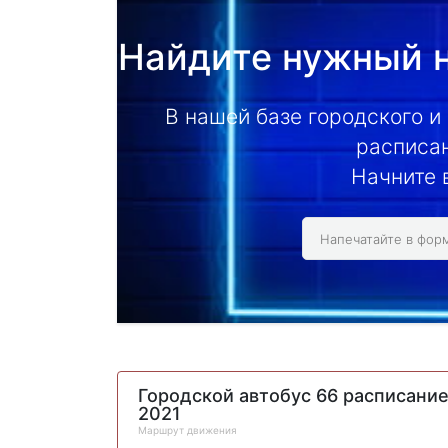
Найдите нужный н
В нашей базе городского и
расписан
Начните 
Городской автобус 66 расписани
2021
Маршрут движения