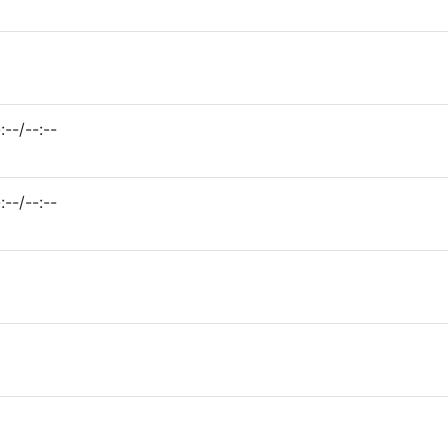
:--/--:--
:--/--:--