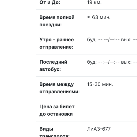
От и До:
19 км.
Время полной
≈ 63 мин.
поездки:
Утро - раннее
буд: --:--/--:-- вых: --
отправление:
Последний
буд: --:--/--:-- вых: --
автобус:
Время между
15-30 мин.
отправлениями:
Цена за билет
до остановки
Виды
ЛиАЗ-677
транспорта: