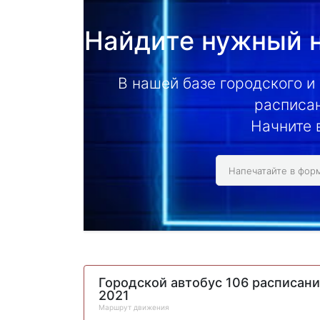
Найдите нужный н
В нашей базе городского и
расписан
Начните 
Городской автобус 106 расписан
2021
Маршрут движения