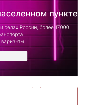
населенном пункте
и селах России, более 17000
ранспорта.
 варианты.