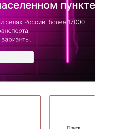
населенном пункте
и селах России, более 17000
ранспорта.
 варианты.
Поиск