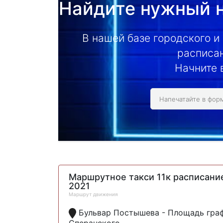
Найдите нужный н
В нашей базе городского и
расписан
Начните 
Маршрутное такси 11к расписани
2021
Маршрут движения
Бульвар Постышева - Площадь гра