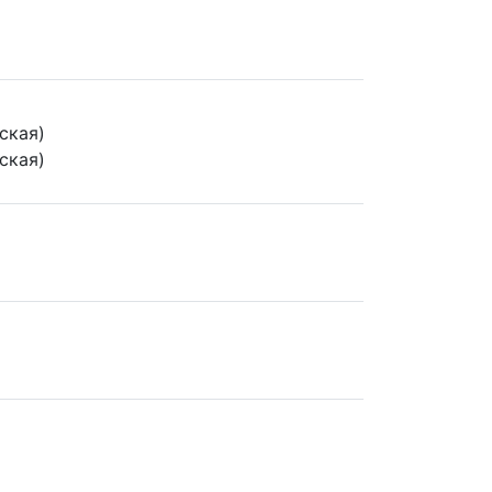
ская)
ская)