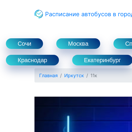
Расписание автобусов в горо
Сочи
Москва
С
Краснодар
Екатеринбург
Главная
Иркутск
11к