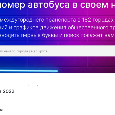
омер автобуса в своем 
 междугороднего транспорта в 182 городах 
ий и графиков движения общественного т
вводить первые буквы и поиск покажет вам
е 2022
фа