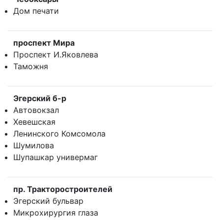
Дом печати
проспект Мира
Проспект И.Яковлева
Таможня
Эгерский б-р
Автовокзал
Хевешская
Ленинского Комсомола
Шумилова
Шупашкар универмаг
пр. Тракторостроителей
Эгерский бульвар
Микрохирургия глаза