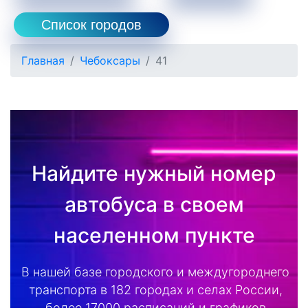
Список городов
Главная
Чебоксары
41
Найдите нужный номер
автобуса в своем
населенном пункте
В нашей базе городского и междугороднего
транспорта в 182 городах и селах России,
более 17000 расписаний и графиков